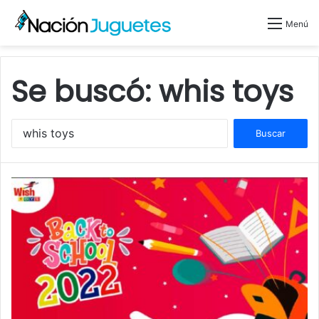
Menú
Se buscó:
whis toys
B
u
s
c
a
r
: