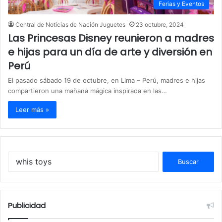
Ferias y Eventos
Central de Noticias de Nación Juguetes
23 octubre, 2024
Las Princesas Disney reunieron a madres
e hijas para un día de arte y diversión en
Perú
El pasado sábado 19 de octubre, en Lima – Perú, madres e hijas
compartieron una mañana mágica inspirada en las…
Leer más »
B
u
s
c
a
Publicidad
r
: