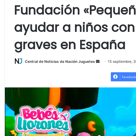
Fundación «Pequeñ
ayudar a niños co
graves en España
Central de Noticias de Nación Juguetes
S
15 septiembre, 
e
n
Facebook
d
a
n
e
m
a
i
l