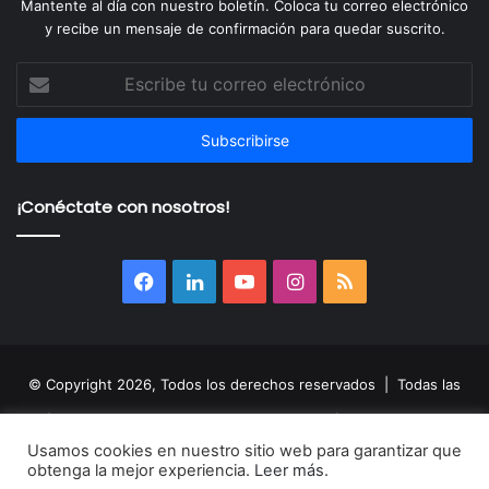
Mantente al día con nuestro boletín. Coloca tu correo electrónico
y recibe un mensaje de confirmación para quedar suscrito.
Escribe
tu
correo
electrónico
¡Conéctate con nosotros!
Facebook
LinkedIn
YouTube
Instagram
RSS
© Copyright 2026, Todos los derechos reservados | Todas las
imágenes, nombres, audios, videos, fotografías y logotipos son
Usamos cookies en nuestro sitio web para garantizar que
propiedad de sus respectivos autores y son utilizados sólo de
obtenga la mejor experiencia.
Leer más
.