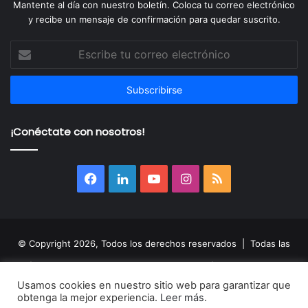
Mantente al día con nuestro boletín. Coloca tu correo electrónico
y recibe un mensaje de confirmación para quedar suscrito.
Escribe
tu
correo
electrónico
¡Conéctate con nosotros!
Facebook
LinkedIn
YouTube
Instagram
RSS
© Copyright 2026, Todos los derechos reservados | Todas las
imágenes, nombres, audios, videos, fotografías y logotipos son
Usamos cookies en nuestro sitio web para garantizar que
propiedad de sus respectivos autores y son utilizados sólo de
obtenga la mejor experiencia.
Leer más
.