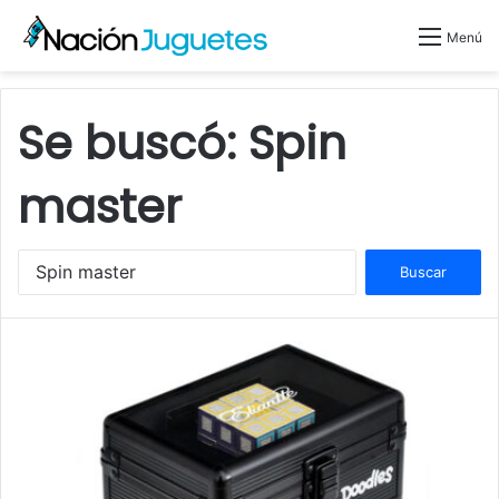
Menú
Se buscó:
Spin
master
B
u
s
c
a
r
: