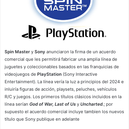
e
m
a
i
l
Spin Master
y
Sony
anunciaron la firma de un acuerdo
comercial que les permitirá fabricar una amplia línea de
juguetes y coleccionables basados en las franquicias de
videojuegos de
PlayStation
(Sony Interactive
Entertainment). La línea vería la luz a principios del 2024 e
inluiría figuras de acción, playsets, peluches, vehículos
R/C y juegos. Los primeros títulos clásicos incluidos en la
línea serían
God of War, Last of Us
y
Uncharted
.; por
supuesto el acuerdo comercial incluye tambien los nuevos
título que Sony publique en adelante