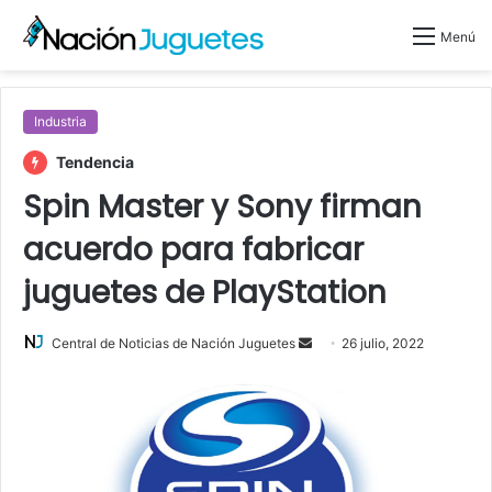
Menú
Industria
Tendencia
Spin Master y Sony firman
acuerdo para fabricar
juguetes de PlayStation
Central de Noticias de Nación Juguetes
S
26 julio, 2022
e
n
d
a
n