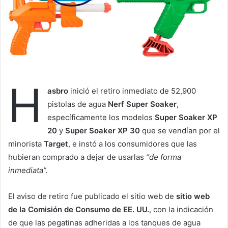
e
m
a
i
l
H
asbro
inició el retiro inmediato de 52,900
pistolas de agua
Nerf Super Soaker
,
específicamente los modelos
Super Soaker XP
20
y
Super Soaker XP 30
que se vendían por el
minorista
Target
, e instó a los consumidores que las
hubieran comprado a dejar de usarlas
“de forma
inmediata”.
El aviso de retiro fue publicado el sitio web de
sitio web
de la Comisión de Consumo de EE. UU.
, con la indicación
de que las pegatinas adheridas a los tanques de agua