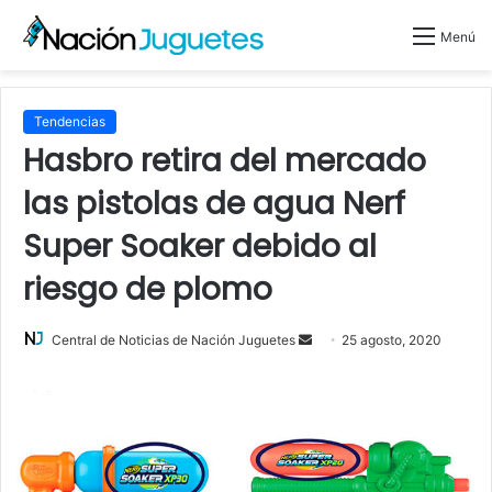
Menú
Tendencias
Hasbro retira del mercado
las pistolas de agua Nerf
Super Soaker debido al
riesgo de plomo
Central de Noticias de Nación Juguetes
S
25 agosto, 2020
e
n
d
a
n