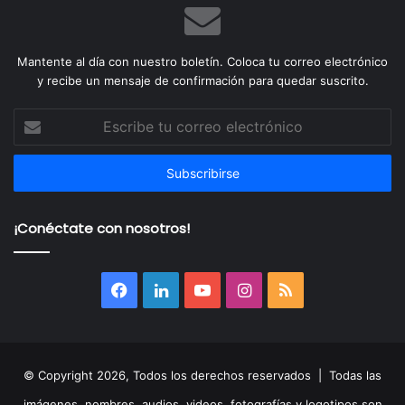
Mantente al día con nuestro boletín. Coloca tu correo electrónico
y recibe un mensaje de confirmación para quedar suscrito.
Escribe
tu
correo
electrónico
¡Conéctate con nosotros!
Facebook
LinkedIn
YouTube
Instagram
RSS
© Copyright 2026, Todos los derechos reservados | Todas las
imágenes, nombres, audios, videos, fotografías y logotipos son