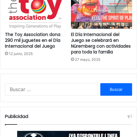
The Toy Association dona
El Día Internacional del
290 mil juguetes en el Día
Juego se celebrará en
Internacional del Juego
Núremberg con actividades
para toda la familia
12 junio, 2025
27 mayo, 2025
B
u
s
c
a
Publicidad
r
: