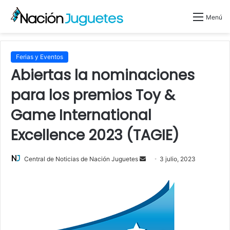
Menú
Ferias y Eventos
Abiertas la nominaciones
para los premios Toy &
Game International
Excellence 2023 (TAGIE)
Central de Noticias de Nación Juguetes
S
3 julio, 2023
e
n
d
a
n