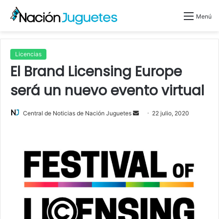
Menú
Licencias
El Brand Licensing Europe
será un nuevo evento virtual
Central de Noticias de Nación Juguetes
S
22 julio, 2020
e
n
d
a
n
e
m
a
i