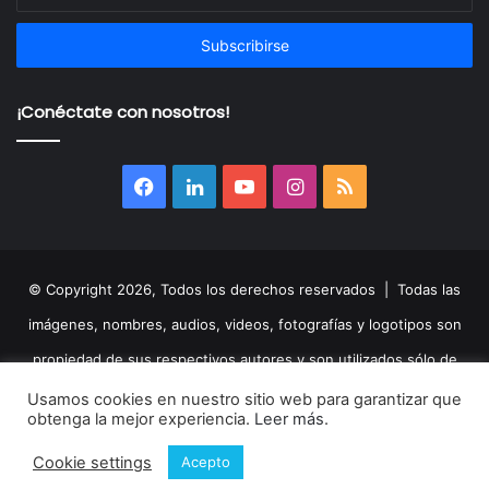
correo
electrónico
¡Conéctate con nosotros!
Facebook
LinkedIn
YouTube
Instagram
RSS
© Copyright 2026, Todos los derechos reservados | Todas las
imágenes, nombres, audios, videos, fotografías y logotipos son
propiedad de sus respectivos autores y son utilizados sólo de
manera informativa.
Aviso legal
|
Política de privacidad
|
Política
Usamos cookies en nuestro sitio web para garantizar que
obtenga la mejor experiencia.
Leer más
.
de Cookies
|
Afliados
|
Cookie settings
Acepto