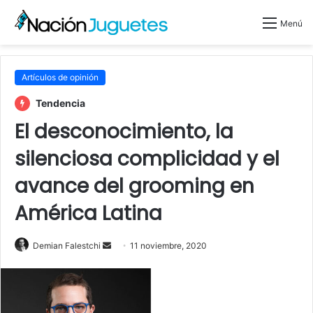
Menú
Artículos de opinión
Tendencia
El desconocimiento, la
silenciosa complicidad y el
avance del grooming en
América Latina
Send
Demian Falestchi
11 noviembre, 2020
an
email