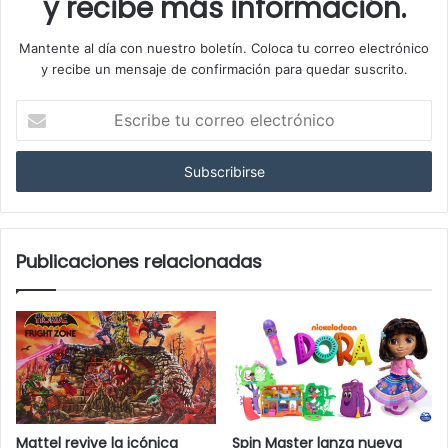
y recibe más información.
Mantente al día con nuestro boletín. Coloca tu correo electrónico
y recibe un mensaje de confirmación para quedar suscrito.
E
s
c
r
i
b
e
t
Publicaciones relacionadas
u
c
o
r
r
e
o
e
Mattel revive la icónica
Spin Master lanza nueva
l