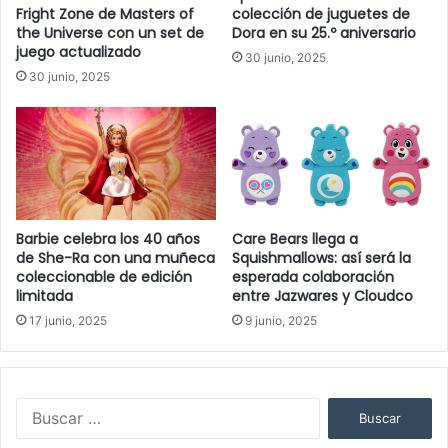
Fright Zone de Masters of
colección de juguetes de
e
the Universe con un set de
Dora en su 25.º aniversario
c
juego actualizado
30 junio, 2025
t
30 junio, 2025
r
ó
n
i
c
o
Barbie celebra los 40 años
Care Bears llega a
de She-Ra con una muñeca
Squishmallows: así será la
coleccionable de edición
esperada colaboración
limitada
entre Jazwares y Cloudco
17 junio, 2025
9 junio, 2025
B
u