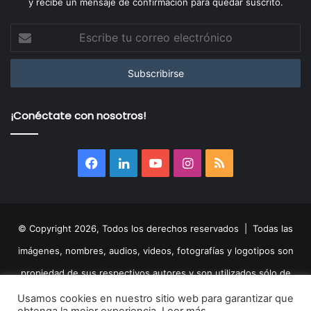
y recibe un mensaje de confirmación para quedar suscrito.
Escribe
tu
correo
electrónico
¡Conéctate con nosotros!
Facebook
LinkedIn
YouTube
Instagram
RSS
© Copyright 2026, Todos los derechos reservados | Todas las
imágenes, nombres, audios, videos, fotografías y logotipos son
propiedad de sus respectivos autores y son utilizados sólo de
manera informativa.
Aviso legal
|
Política de privacidad
|
Política
Usamos cookies en nuestro sitio web para garantizar que