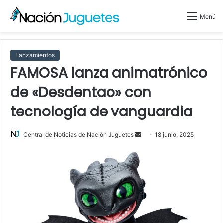
Menú
Lanzamientos
FAMOSA lanza animatrónico
de «Desdentao» con
tecnología de vanguardia
Central de Noticias de Nación Juguetes
S
18 junio, 2025
e
n
d
a
n
e
m