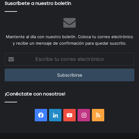
Suscríbete a nuestro boletín
Mantente al día con nuestro boletín. Coloca tu correo electrónico
y recibe un mensaje de confirmación para quedar suscrito.
Escribe
tu
correo
electrónico
¡Conéctate con nosotros!
Facebook
LinkedIn
YouTube
Instagram
RSS