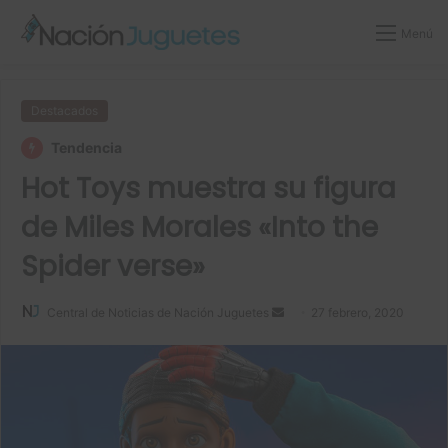
Menú
Destacados
Tendencia
Hot Toys muestra su figura
de Miles Morales «Into the
Spider verse»
Central de Noticias de Nación Juguetes
S
27 febrero, 2020
e
n
d
a
n