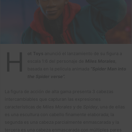
e
m
a
i
l
H
ot Toys
anunció el lanzamiento de su figura a
escala 1:6 del personaje de
Miles Morales
,
basada en la película animada
“Spider Man into
the Spider verse”.
La figura de acción de alta gama presenta 3 cabezas
intercambiables que capturan las expresiones
características de
Miles Morales
y de
Spidey
, una de ellas
es una escultura con cabello finamente elaborada; la
segunda es una cabeza parcialmente enmascarada y la
tercera es una cabeza enmascarada con múltiples pares