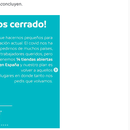
 c
oncluyen.