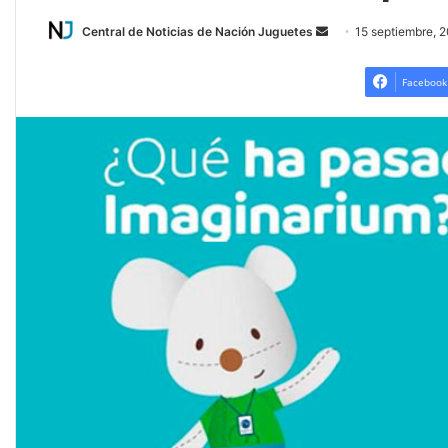
Central de Noticias de Nación Juguetes
S
15 septiembre, 
e
n
Facebook
d
a
n
e
m
a
i
l