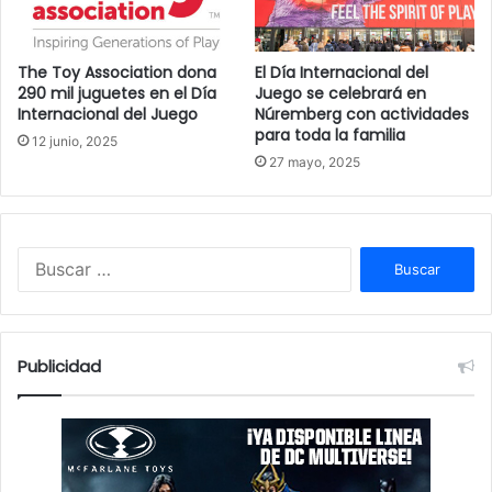
c
o
The Toy Association dona
El Día Internacional del
290 mil juguetes en el Día
Juego se celebrará en
Internacional del Juego
Núremberg con actividades
para toda la familia
12 junio, 2025
27 mayo, 2025
B
u
s
c
a
Publicidad
r
: