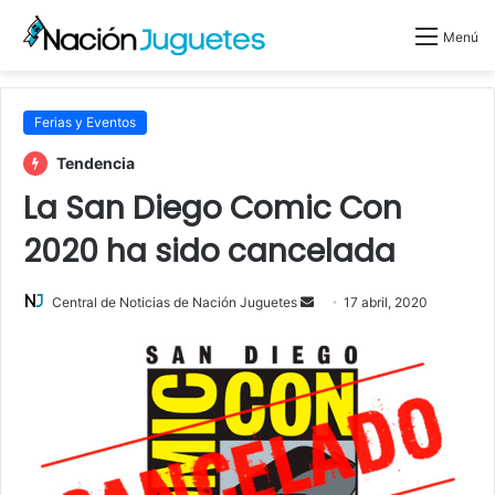
Menú
Ferias y Eventos
Tendencia
La San Diego Comic Con
2020 ha sido cancelada
Central de Noticias de Nación Juguetes
S
17 abril, 2020
e
n
d
a
n
e
m