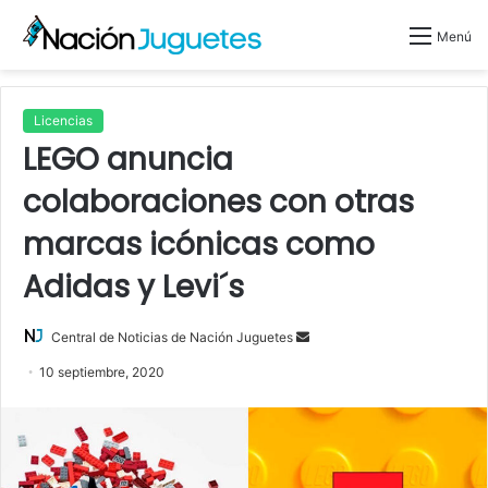
Menú
Licencias
LEGO anuncia
colaboraciones con otras
marcas icónicas como
Adidas y Levi´s
Central de Noticias de Nación Juguetes
S
e
10 septiembre, 2020
n
d
a
n