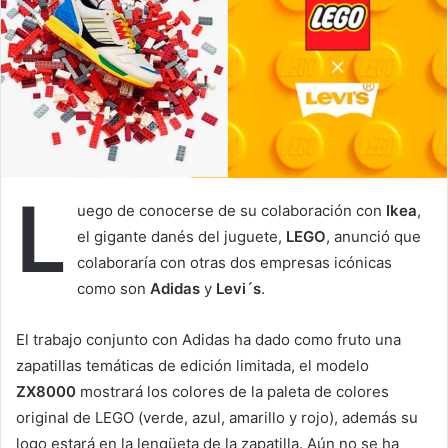
e
m
a
i
l
L
uego de conocerse de su colaboración con
Ikea
,
el gigante danés del juguete,
LEGO
, anunció que
colaboraría con otras dos empresas icónicas
como son
Adidas
y
Levi´s
.
El trabajo conjunto con Adidas ha dado como fruto una
zapatillas temáticas de edición limitada, el modelo
ZX8000
mostrará los colores de la paleta de colores
original de LEGO (verde, azul, amarillo y rojo), además su
logo estará en la lengüeta de la zapatilla. Aún no se ha