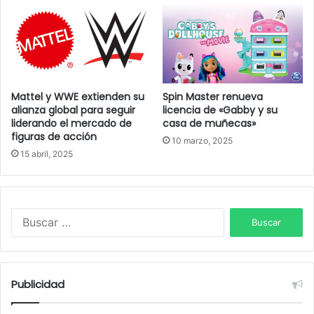
Mattel y WWE extienden su
Spin Master renueva
alianza global para seguir
licencia de «Gabby y su
liderando el mercado de
casa de muñecas»
figuras de acción
10 marzo, 2025
15 abril, 2025
B
u
s
c
a
Publicidad
r
: