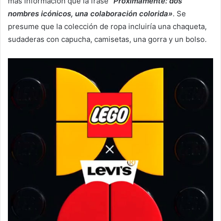
más información que la frase
“Próximamente: dos
nombres icónicos, una colaboración colorida»
. Se
presume que la colección de ropa incluiría una chaqueta,
sudaderas con capucha, camisetas, una gorra y un bolso.