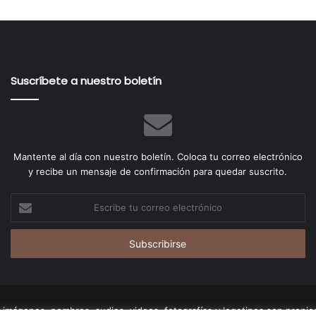
Suscríbete a nuestro boletín
Mantente al día con nuestro boletín. Coloca tu correo electrónico
y recibe un mensaje de confirmación para quedar suscrito.
Escribe
tu
correo
electrónico
imágenes, nombres, audios, videos, fotografías y logotipos son propied