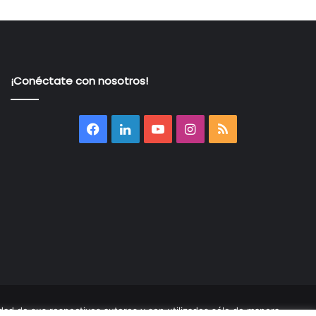
¡Conéctate con nosotros!
Facebook
LinkedIn
YouTube
Instagram
RSS
ad de sus respectivos autores y son utilizados sólo de manera