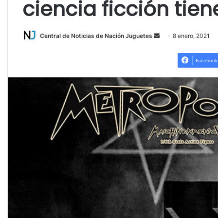
ciencia ficción tien
Send
Central de Noticias de Nación Juguetes
8 enero, 2021
an
email
Facebook