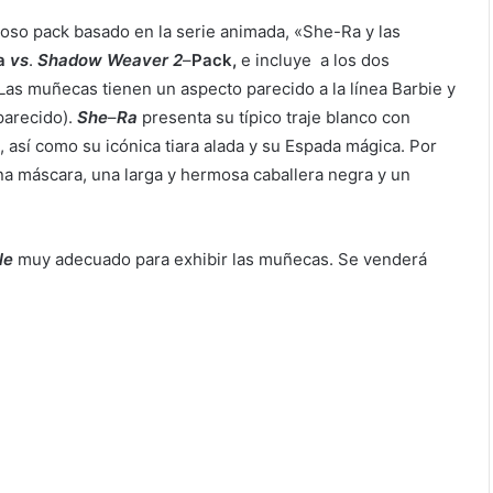
moso pack basado en la serie animada, «She-Ra y las
a
vs
.
Shadow
Weaver
2
–
Pack,
e incluye a los dos
Las muñecas tienen un aspecto parecido a la línea Barbie y
parecido).
She
–
Ra
presenta su típico traje blanco con
, así como su icónica tiara alada y su Espada mágica. Por
na máscara, una larga y hermosa caballera negra y un
le
muy adecuado para exhibir las muñecas. Se venderá