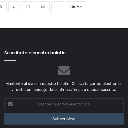
5
»
10
20
...
Último
Suscríbete a nuestro boletín
Mantente al día con nuestro boletín. Coloca tu correo electrónico
y recibe un mensaje de confirmación para quedar suscrito.
Escribe
tu
correo
electrónico