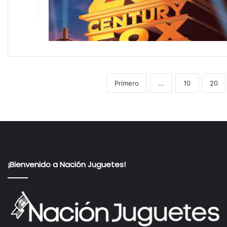
Primero
...
10
20
¡Bienvenido a Nación Juguetes!