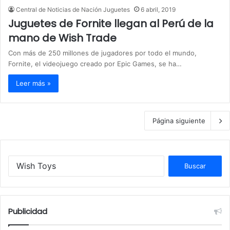
Central de Noticias de Nación Juguetes
6 abril, 2019
Juguetes de Fornite llegan al Perú de la
mano de Wish Trade
Con más de 250 millones de jugadores por todo el mundo,
Fornite, el videojuego creado por Epic Games, se ha…
Leer más »
Página siguiente
B
u
s
c
a
Publicidad
r
: