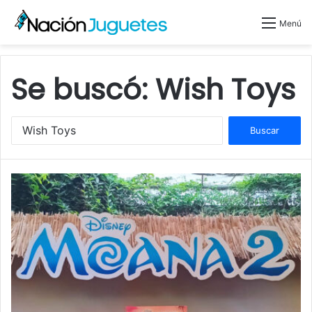
Menú
Se buscó:
Wish Toys
B
u
s
c
a
r
: