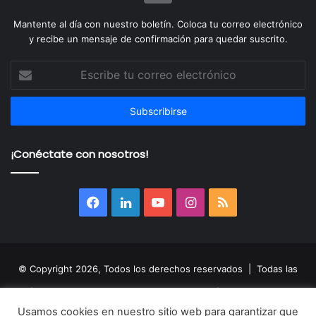
Mantente al día con nuestro boletín. Coloca tu correo electrónico
y recibe un mensaje de confirmación para quedar suscrito.
Escribe
tu
correo
electrónico
¡Conéctate con nosotros!
Facebook
LinkedIn
YouTube
Instagram
RSS
© Copyright 2026, Todos los derechos reservados | Todas las
imágenes, nombres, audios, videos, fotografías y logotipos son
Usamos cookies en nuestro sitio web para garantizar que
propiedad de sus respectivos autores y son utilizados sólo de