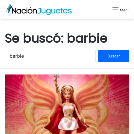
Menú
Se buscó:
barbie
B
u
s
c
a
r
: