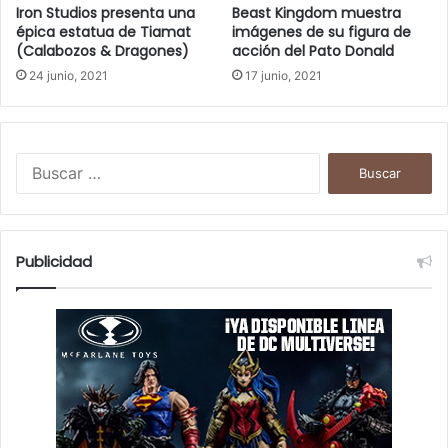
Iron Studios presenta una
Beast Kingdom muestra
épica estatua de Tiamat
imágenes de su figura de
(Calabozos & Dragones)
acción del Pato Donald
24 junio, 2021
17 junio, 2021
B
u
s
c
a
Publicidad
r
: