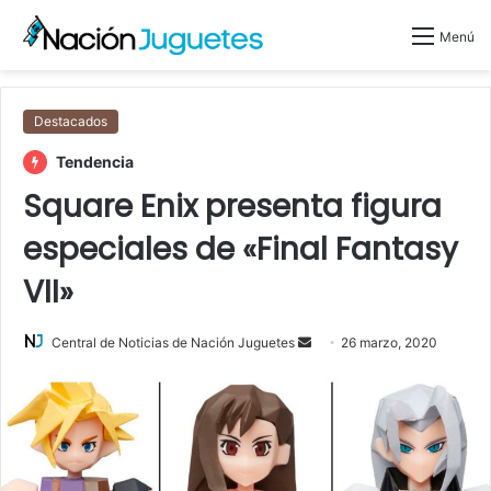
Menú
Destacados
Tendencia
Square Enix presenta figura
especiales de «Final Fantasy
VII»
Central de Noticias de Nación Juguetes
S
26 marzo, 2020
e
n
d
a
n