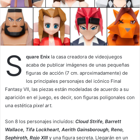
e
m
a
i
l
S
quare Enix
la casa creadora de videojuegos
acaba de publicar imágenes de unas pequeñas
figuras de acción (7 cm. aproximadamente) de
los principales personajes del icónico Final
Fantasy VII, las piezas están modeladas de acuerdo a su
aparición en el juego, es decir, son figuras poligonales con
una estética
pixel art.
Son 8 los personajes incluídos:
Cloud Strife, Barrett
Wallace, Tifa Lockheart, Aerith Gainsborough, Reno,
Sephiroth, Rojo XIII
y una figura secreta. Llegarán en un