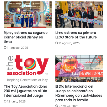
o
r
r
e
o
e
Ripley estrena su segundo
Lima estrena su primera
l
córner oficial Disney en
LEGO Store of the Future
e
Lima
11 agosto, 2025
c
11 agosto, 2025
t
r
ó
n
i
c
o
The Toy Association dona
El Día Internacional del
290 mil juguetes en el Día
Juego se celebrará en
Internacional del Juego
Núremberg con actividades
para toda la familia
12 junio, 2025
27 mayo, 2025