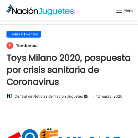
Menú
Ferias y Eventos
Tendencia
Toys Milano 2020, pospuesta
por crisis sanitaria de
Coronavirus
Central de Noticias de Nación Juguetes
S
12 marzo, 2020
e
n
d
a
n