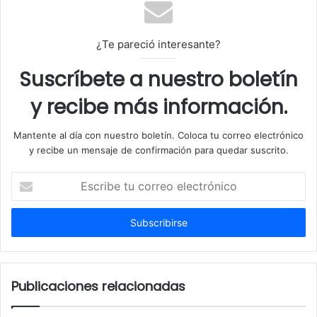
¿Te pareció interesante?
Suscríbete a nuestro boletín
y recibe más información.
Mantente al día con nuestro boletín. Coloca tu correo electrónico
y recibe un mensaje de confirmación para quedar suscrito.
E
s
c
r
i
b
e
t
Publicaciones relacionadas
u
c