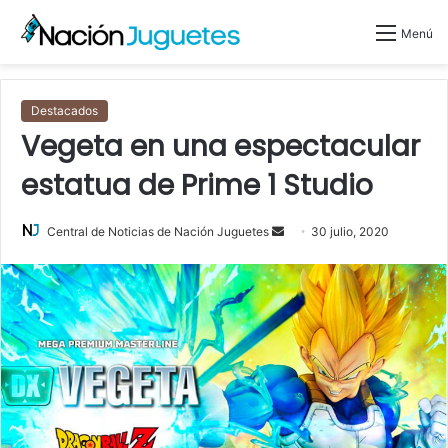
Menú
Destacados
Vegeta en una espectacular
estatua de Prime 1 Studio
Central de Noticias de Nación Juguetes
S
30 julio, 2020
e
n
d
a
n
e
m
a
i