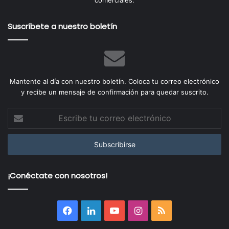
Suscríbete a nuestro boletín
Mantente al día con nuestro boletín. Coloca tu correo electrónico
y recibe un mensaje de confirmación para quedar suscrito.
Escribe
tu
correo
electrónico
¡Conéctate con nosotros!
Facebook
LinkedIn
YouTube
Instagram
RSS