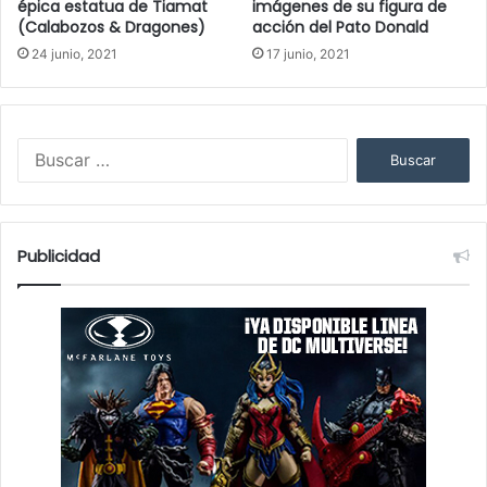
épica estatua de Tiamat
imágenes de su figura de
(Calabozos & Dragones)
acción del Pato Donald
24 junio, 2021
17 junio, 2021
B
u
s
c
a
Publicidad
r
: