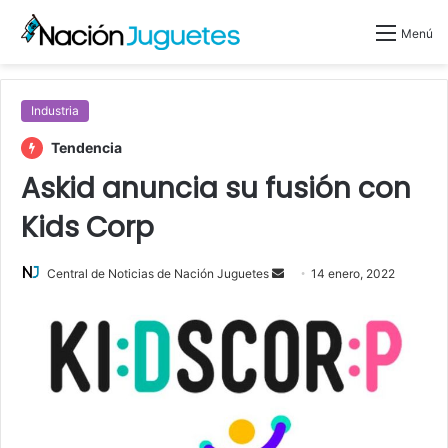
Menú
Industria
Tendencia
Askid anuncia su fusión con
Kids Corp
Central de Noticias de Nación Juguetes
S
14 enero, 2022
e
n
d
a
n
e
m