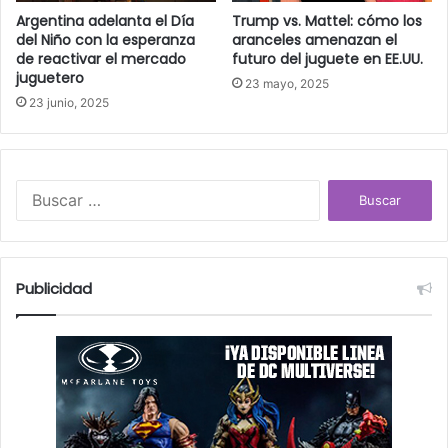
Argentina adelanta el Día
Trump vs. Mattel: cómo los
del Niño con la esperanza
aranceles amenazan el
de reactivar el mercado
futuro del juguete en EE.UU.
juguetero
23 mayo, 2025
23 junio, 2025
B
u
s
c
a
Publicidad
r
: