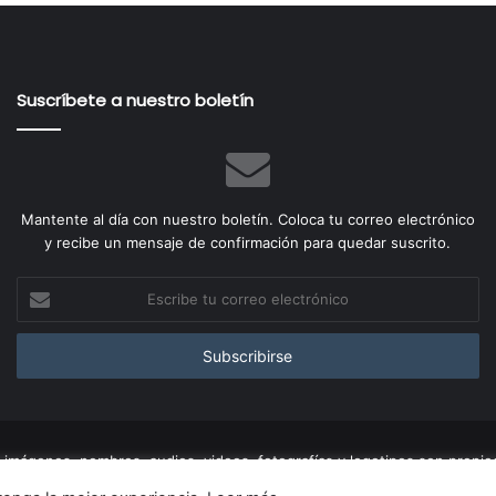
Suscríbete a nuestro boletín
Mantente al día con nuestro boletín. Coloca tu correo electrónico
y recibe un mensaje de confirmación para quedar suscrito.
Escribe
tu
correo
electrónico
imágenes, nombres, audios, videos, fotografías y logotipos son propied
mativa.
Aviso legal
|
Política de privacidad
|
Política de Cookies
|
Afli