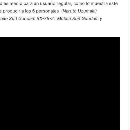
tad es medio para un usuario regular, como lo muestra este
producir a los 6 personajes (
Naruto Uzumaki;
obile Suit Gundam RX-78-2; Mobile Suit Gundam y