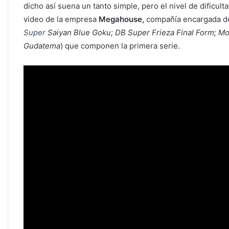
dicho así suena un tanto simple, pero el nivel de dificul
video de la empresa
Megahouse,
compañía encargada de 
Super
Saiyan Blue Goku; DB Super Frieza Final Form; M
Gudatema
) que componen la primera serie.