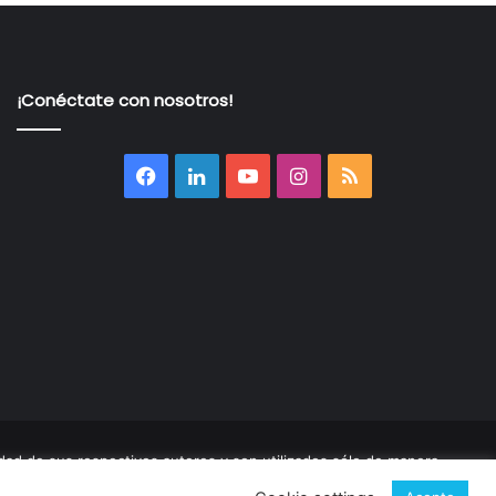
¡Conéctate con nosotros!
Facebook
LinkedIn
YouTube
Instagram
RSS
ad de sus respectivos autores y son utilizados sólo de manera
ados
|