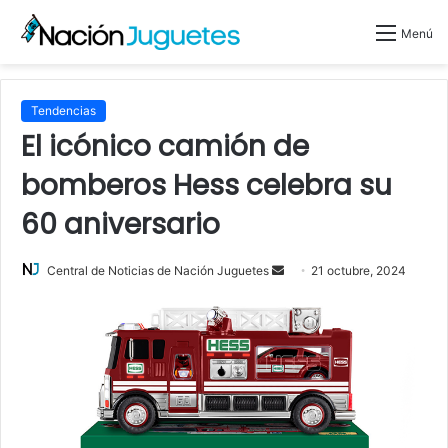
Menú
Tendencias
El icónico camión de
bomberos Hess celebra su
60 aniversario
Central de Noticias de Nación Juguetes
S
21 octubre, 2024
e
n
d
a
n
e
m