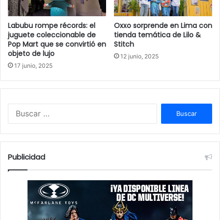
Labubu rompe récords: el
Oxxo sorprende en Lima con
juguete coleccionable de
tienda temática de Lilo &
Pop Mart que se convirtió en
Stitch
objeto de lujo
12 junio, 2025
17 junio, 2025
B
u
s
c
a
Publicidad
r
: