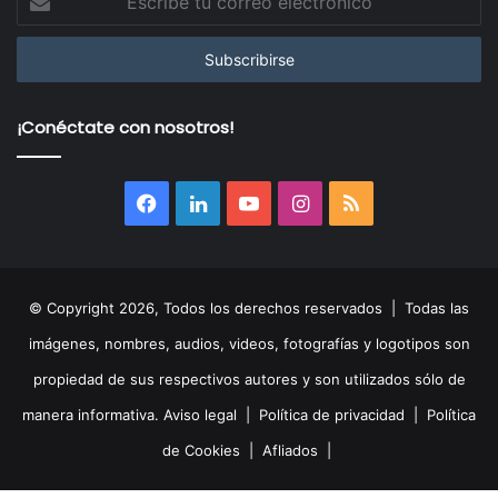
tu
correo
electrónico
¡Conéctate con nosotros!
Facebook
LinkedIn
YouTube
Instagram
RSS
© Copyright 2026, Todos los derechos reservados | Todas las
imágenes, nombres, audios, videos, fotografías y logotipos son
propiedad de sus respectivos autores y son utilizados sólo de
manera informativa.
Aviso legal
|
Política de privacidad
|
Política
de Cookies
|
Afliados
|