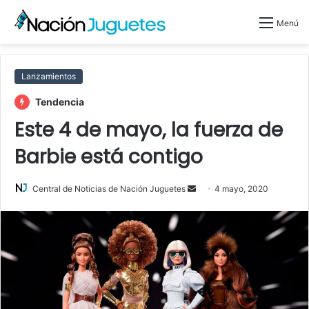
Menú
Lanzamientos
Tendencia
Este 4 de mayo, la fuerza de
Barbie está contigo
Central de Noticias de Nación Juguetes
S
4 mayo, 2020
e
n
d
a
n
e
m