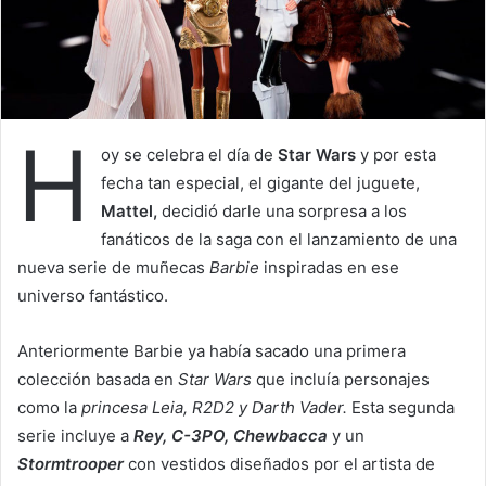
a
i
l
H
oy se celebra el día de
Star Wars
y por esta
fecha tan especial, el gigante del juguete,
Mattel,
decidió darle una sorpresa a los
fanáticos de la saga con el lanzamiento de una
nueva serie de muñecas
Barbie
inspiradas en ese
universo fantástico.
Anteriormente Barbie ya había sacado una primera
colección basada en
Star Wars
que incluía personajes
como la
princesa Leia, R2D2 y Darth Vader.
Esta segunda
serie incluye a
Rey, C-3PO, Chewbacca
y un
Stormtrooper
con vestidos diseñados por el artista de