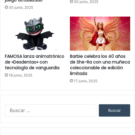
juego actualizado
30 junio, 2025
t
30 junio, 2025
r
ó
n
i
c
o
FAMOSA lanza animatrónico
Barbie celebra los 40 años
de «Desdentao» con
de She-Ra con una muñeca
tecnología de vanguardia
coleccionable de edición
limitada
18 junio, 2025
17 junio, 2025
B
u
s
c
a