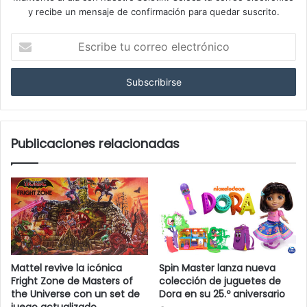
y recibe un mensaje de confirmación para quedar suscrito.
E
s
c
r
i
b
e
t
Publicaciones relacionadas
u
c
o
r
r
e
o
e
Mattel revive la icónica
Spin Master lanza nueva
l
Fright Zone de Masters of
colección de juguetes de
e
the Universe con un set de
Dora en su 25.º aniversario
c