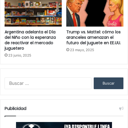
Argentina adelanta el Día
Trump vs. Mattel: cómo los
del Niño con la esperanza
aranceles amenazan el
de reactivar el mercado
futuro del juguete en EE.UU.
juguetero
23 mayo, 2025
23 junio, 2025
B
u
s
c
a
Publicidad
r
: