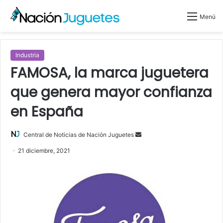
Menú
Industria
FAMOSA, la marca juguetera
que genera mayor confianza
en España
Central de Noticias de Nación Juguetes
S
e
21 diciembre, 2021
n
d
a
n
e
m