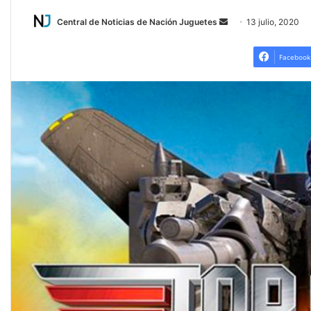
Central de Noticias de Nación Juguetes
S
13 julio, 2020
e
n
Facebook
d
a
n
e
m
a
i
l