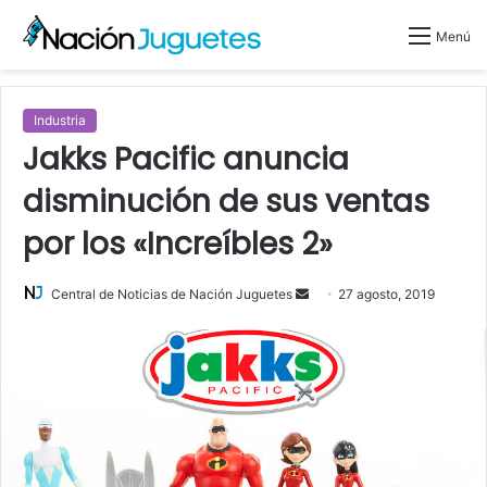
Menú
Industria
Jakks Pacific anuncia
disminución de sus ventas
por los «Increíbles 2»
Central de Noticias de Nación Juguetes
S
27 agosto, 2019
e
n
d
a
n
e
m