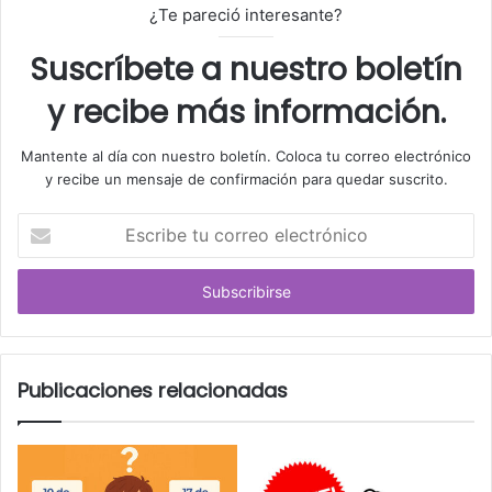
¿Te pareció interesante?
Suscríbete a nuestro boletín
y recibe más información.
Mantente al día con nuestro boletín. Coloca tu correo electrónico
y recibe un mensaje de confirmación para quedar suscrito.
E
s
c
r
i
b
e
t
Publicaciones relacionadas
u
c
o
r