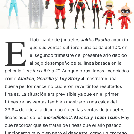
a
i
l
E
l fabricante de juguetes
Jakks Pacific
anunció
que sus ventas sufrieron una caída del 10% en
el segundo trimestre del presente año debido
al bajo desempeño de su línea basada en la
película
“Los increíbles 2”
. Aunque otras líneas licenciadas
como
Aladdin, Godzilla y Toy Story 4
mostraron una
buena performance no pudieron revertir los resultados
finales. La situación era previsible ya que en el primer
trimestre las ventas también mostraron una caída del
23.8% debido a la disminución en las ventas de juguetes
licenciados de los
Incredibles 2, Moana y Tsum Tsum
. Hay
que recordar que se tratan de líneas que el año pasado
funcionaron muy bien pero el desgaste, como un proceso