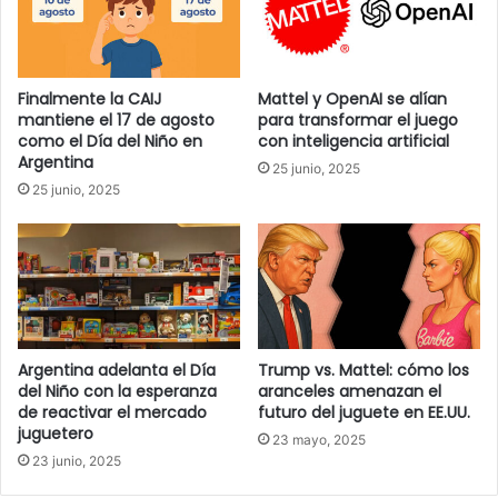
r
e
o
e
Finalmente la CAIJ
Mattel y OpenAI se alían
l
mantiene el 17 de agosto
para transformar el juego
e
como el Día del Niño en
con inteligencia artificial
c
Argentina
25 junio, 2025
t
25 junio, 2025
r
ó
n
i
c
o
Argentina adelanta el Día
Trump vs. Mattel: cómo los
del Niño con la esperanza
aranceles amenazan el
de reactivar el mercado
futuro del juguete en EE.UU.
juguetero
23 mayo, 2025
23 junio, 2025