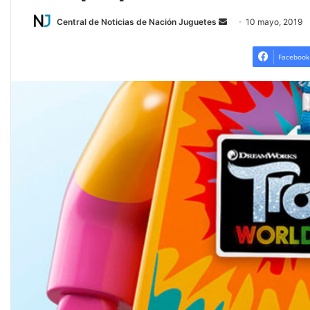
Central de Noticias de Nación Juguetes
S
10 mayo, 2019
e
n
Facebook
d
a
n
e
m
a
i
l