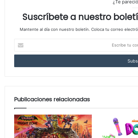
¿Te pareció
Suscríbete a nuestro bolet
Mantente al día con nuestro boletín. Coloca tu correo electr
E
s
c
r
i
b
e
t
u
Publicaciones relacionadas
c
o
r
r
e
o