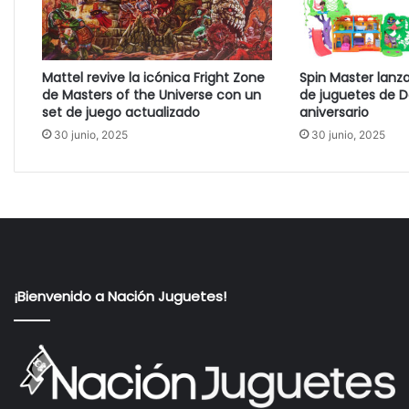
e
l
e
c
Mattel revive la icónica Fright Zone
Spin Master lanz
t
de Masters of the Universe con un
de juguetes de D
r
set de juego actualizado
aniversario
ó
30 junio, 2025
30 junio, 2025
n
i
c
o
¡Bienvenido a Nación Juguetes!