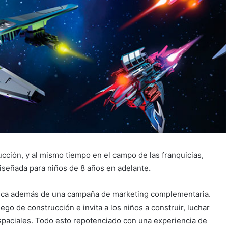
cción, y al mismo tiempo en el campo de las franquicias,
diseñada para niños de 8 años en adelante
.
épica además de una campaña de marketing complementaria.
ego de construcción e invita a los niños a construir, luchar
spaciales. Todo esto repotenciado con una experiencia de