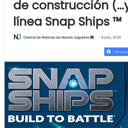
de construcción (…
línea Snap Ships ™
Send
Central de Noticias de Nación Juguetes
6 julio, 2020
an
email
Facebook