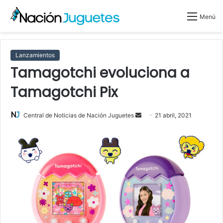
Menú
Lanzamientos
Tamagotchi evoluciona a
Tamagotchi Pix
Central de Noticias de Nación Juguetes
S
21 abril, 2021
e
n
d
a
n
e
m
a
i