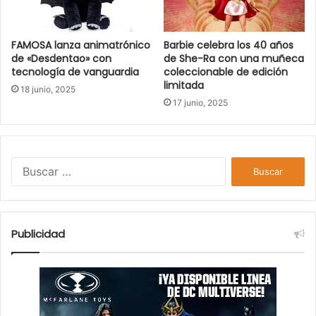
FAMOSA lanza animatrónico
Barbie celebra los 40 años
de «Desdentao» con
de She-Ra con una muñeca
tecnología de vanguardia
coleccionable de edición
limitada
18 junio, 2025
17 junio, 2025
B
u
s
c
a
Publicidad
r
: