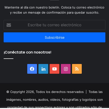
Mantente al día con nuestro boletín. Coloca tu correo electrónico
y recibe un mensaje de confirmación para quedar suscrito.
Escribe
tu
correo
electrónico
¡Conéctate con nosotros!
Facebook
LinkedIn
YouTube
Instagram
RSS
© Copyright 2026, Todos los derechos reservados | Todas las
imágenes, nombres, audios, videos, fotografías y logotipos son
propiedad de sus respectivos autores y son utilizados sólo de