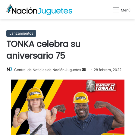
Menú
Lanzamientos
TONKA celebra su
aniversario 75
Central de Noticias de Nación Juguetes
S
28 febrero, 2022
e
n
d
a
n
e
m
a
i