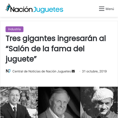
Menú
Industria
Tres gigantes ingresarán al
“Salón de la fama del
juguete”
Central de Noticias de Nación Juguetes
S
31 octubre, 2019
e
n
d
a
n
e
m