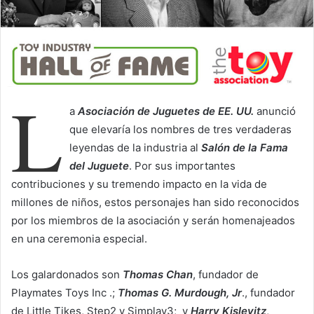
a
i
l
L
a
Asociación de Juguetes de EE. UU.
anunció
que elevaría los nombres de tres verdaderas
leyendas de la industria al
Salón de la Fama
del Juguete
. Por sus importantes
contribuciones y su tremendo impacto en la vida de
millones de niños, estos personajes han sido reconocidos
por los miembros de la asociación y serán homenajeados
en una ceremonia especial.
Los galardonados son
Thomas Chan
, fundador de
Playmates Toys Inc .;
Thomas G. Murdough, Jr
., fundador
de Little Tikes, Step2 y Simplay3; y
Harry Kislevitz
,