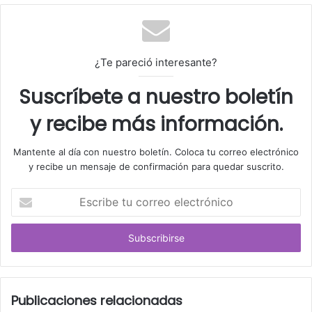
¿Te pareció interesante?
Suscríbete a nuestro boletín
y recibe más información.
Mantente al día con nuestro boletín. Coloca tu correo electrónico
y recibe un mensaje de confirmación para quedar suscrito.
E
s
c
r
i
b
e
t
Publicaciones relacionadas
u