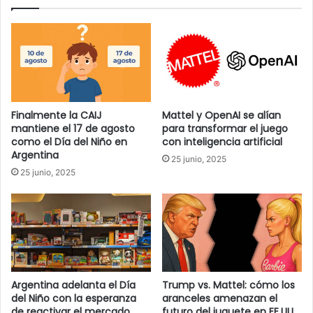
c
o
r
r
e
o
e
Finalmente la CAIJ
Mattel y OpenAI se alían
l
mantiene el 17 de agosto
para transformar el juego
e
como el Día del Niño en
con inteligencia artificial
c
Argentina
25 junio, 2025
t
25 junio, 2025
r
ó
n
i
c
o
Argentina adelanta el Día
Trump vs. Mattel: cómo los
del Niño con la esperanza
aranceles amenazan el
de reactivar el mercado
futuro del juguete en EE.UU.