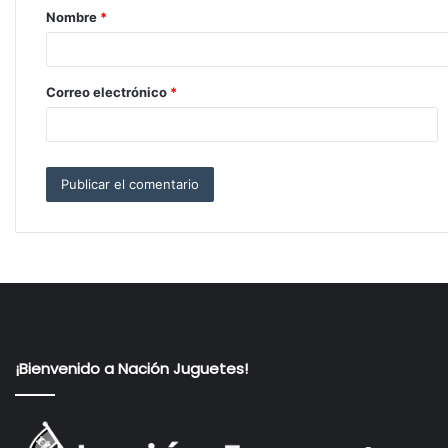
Nombre
*
r
i
o
Correo electrónico
*
*
¡Bienvenido a Nación Juguetes!