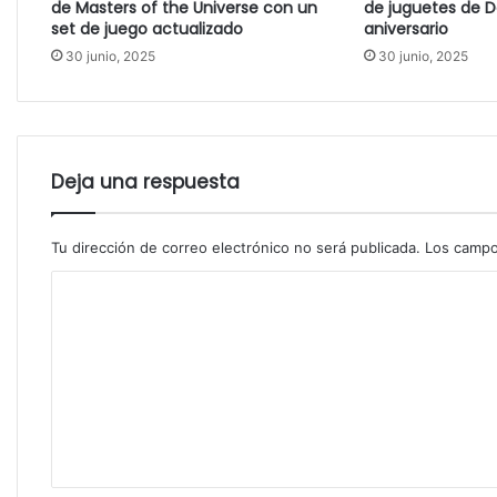
de Masters of the Universe con un
de juguetes de D
set de juego actualizado
aniversario
30 junio, 2025
30 junio, 2025
Deja una respuesta
Tu dirección de correo electrónico no será publicada.
Los campo
C
o
m
e
n
t
a