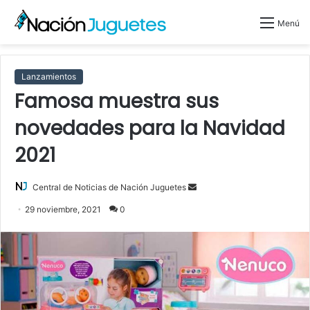
Menú
Lanzamientos
Famosa muestra sus
novedades para la Navidad
2021
Central de Noticias de Nación Juguetes
S
e
29 noviembre, 2021
0
n
d
a
n
e
m