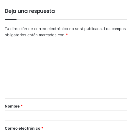
Deja una respuesta
Tu dirección de correo electrónico no será publicada.
Los campos
obligatorios están marcados con
*
C
o
m
e
n
t
a
Nombre
*
r
i
o
Correo electrónico
*