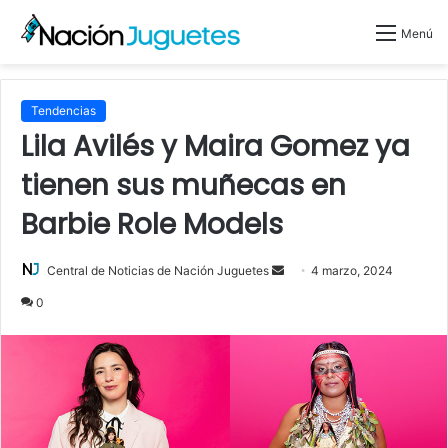
Menú
Tendencias
Lila Avilés y Maira Gomez ya
tienen sus muñecas en
Barbie Role Models
Central de Noticias de Nación Juguetes
S
4 marzo, 2024
e
0
n
d
a
n
e
m