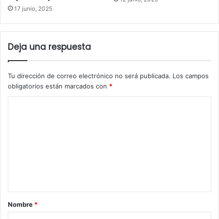
17 junio, 2025
Deja una respuesta
Tu dirección de correo electrónico no será publicada.
Los campos
obligatorios están marcados con
*
C
o
m
e
n
t
a
Nombre
*
r