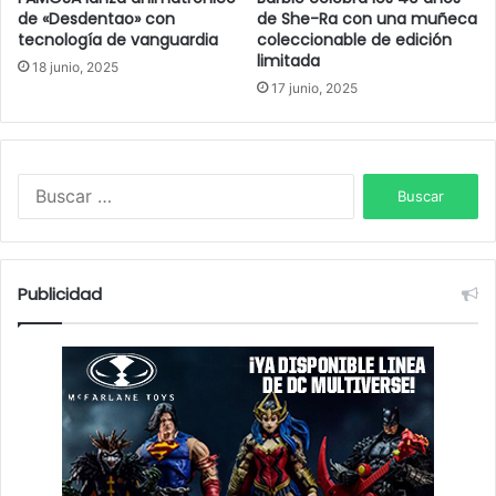
de «Desdentao» con
de She-Ra con una muñeca
tecnología de vanguardia
coleccionable de edición
limitada
18 junio, 2025
17 junio, 2025
B
u
s
c
a
Publicidad
r
: