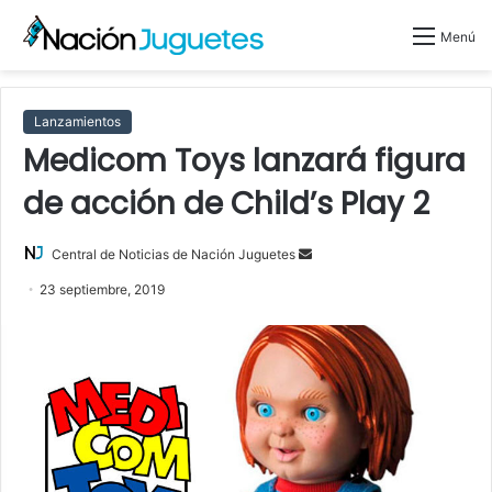
Menú
Lanzamientos
Medicom Toys lanzará figura
de acción de Child’s Play 2
Central de Noticias de Nación Juguetes
S
e
23 septiembre, 2019
n
d
a
n
e
m
a
i