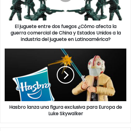
r
e
o
e
l
El juguete entre dos fuegos ¿Cómo afecta la
e
guerra comercial de China y Estados Unidos a la
c
industria del juguete en Latinoamérica?
t
r
ó
n
i
c
o
Hasbro lanza una figura exclusiva para Europa de
Luke Skywalker