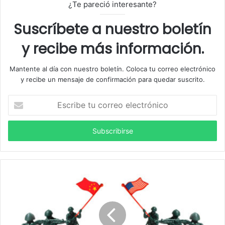
¿Te pareció interesante?
Suscríbete a nuestro boletín
y recibe más información.
Mantente al día con nuestro boletín. Coloca tu correo electrónico
y recibe un mensaje de confirmación para quedar suscrito.
E
s
c
r
i
b
e
t
u
c
o
r